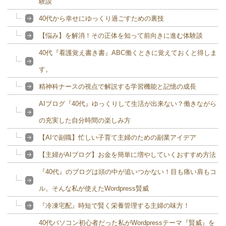
験談
40代から幸せにゆっくり過ごすための裏技
【悩み】を解消！その正体を知って前向きに進む体験談
40代『看護覚え書き書』ABC働くときに覚えておくと得しま
す。
精神科ナースの視点で解説する学習機能と記憶の成長
AIブログ『40代』ゆっくりして生活が出来ない？働きながら
の充実した自分時間の楽しみ方
【AIで副職】忙しい子育て主婦のための副業アイデア
【主婦がAIブログ】お金を簡単に増やしていくおすすめ方法
『40代』のブログは頭の中が追いつかない！目も痛い肩もコ
ル。そんな私が使えたWordpress賢威
『冷凍宅配』時短で賢く栄養管理する主婦の味方！
40代パソコン初心者だった私がWordpressテーマ『賢威』を