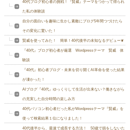
40代ブログ初心者の挑戦！『賢威』テーマをつかって得られ
た私の体験談
自分の面白いを趣味に生かし素敵にブログ5年間つづけたら
その変化に驚いた！
賢威を使ってみた！ 簡単！40代後半の未知なるデビュー❦
『40代』ブログ初心者が厳選 Wordpressテーマ 賢威 体
験談
『40代』初心者ブログ・未来を切り開くAI革命を使った結果
が凄かった！
AIブログ『40代』ゆっくりして生活が出来ない？働きながら
の充実した自分時間の楽しみ方
40代パソコン初心者だった私がWordpressテーマ『賢威』を
使って検索結果１位になりました！
40代後半から、最速で成長する方法！ 50歳で損をしないた