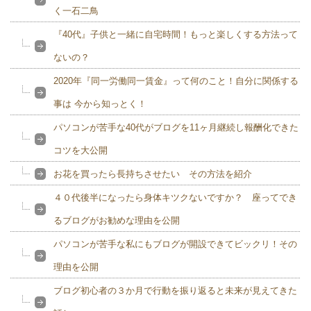
く一石二鳥
『40代』子供と一緒に自宅時間！もっと楽しくする方法って
ないの？
2020年『同一労働同一賃金』って何のこと！自分に関係する
事は 今から知っとく！
パソコンが苦手な40代がブログを11ヶ月継続し報酬化できた
コツを大公開
お花を買ったら長持ちさせたい その方法を紹介
４０代後半になったら身体キツクないですか？ 座ってでき
るブログがお勧めな理由を公開
パソコンが苦手な私にもブログが開設できてビックリ！その
理由を公開
ブログ初心者の３か月で行動を振り返ると未来が見えてきた