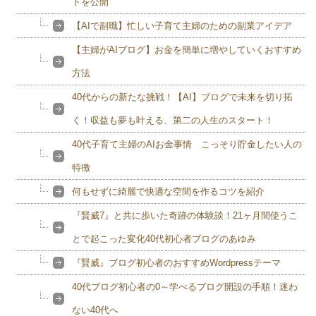
トを公開
【AIで副職】忙しい子育て主婦のための副業アイデア
【主婦がAIブログ】お金を簡単に増やしていくおすすめ
方法
40代からの新たな挑戦！【AI】ブログで未来を切り拓
く！収益も夢も叶える、第二の人生のスタート！
40代子育て主婦のAIお金事情 こっそり貯金したい人の
特徴
何もせずに綺麗で快適な空間を作るコツを紹介
『賢威7』と共に歩いた奇跡の体験談！21ヶ月間使うこ
とで起こった変化40代初心者ブログのあゆみ
『賢威』ブログ初心者のおすすめWordpressテーマ
40代ブログ初心者の0～学べるブログ開設の手順！迷わ
ない40代へ