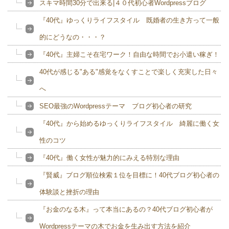
スキマ時間30分で出来る|４０代初心者Wordpressブログ
『40代』ゆっくりライフスタイル 既婚者の生き方って一般
的にどうなの・・・？
『40代』主婦こそ在宅ワーク！自由な時間でお小遣い稼ぎ！
40代が感じる"ある"感覚をなくすことで楽しく充実した日々
へ
SEO最強のWordpressテーマ ブログ初心者の研究
『40代』から始めるゆっくりライフスタイル 綺麗に働く女
性のコツ
『40代』働く女性が魅力的にみえる特別な理由
『賢威』ブログ順位検索１位を目標に！40代ブログ初心者の
体験談と挫折の理由
『お金のなる木』って本当にあるの？40代ブログ初心者が
Wordpressテーマの木でお金を生み出す方法を紹介