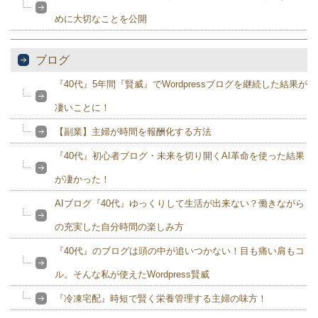
めに大切なことを公開
ブログ
『40代』5年間『賢威』でWordpressブログを継続した結果が
凄いことに！
【副業】主婦が時間を報酬化する方法
『40代』初心者ブログ・未来を切り開くAI革命を使った結果
が凄かった！
AIブログ『40代』ゆっくりして生活が出来ない？働きながら
の充実した自分時間の楽しみ方
『40代』のブログは頭の中が追いつかない！目も痛い肩もコ
ル。そんな私が使えたWordpress賢威
『冷凍宅配』時短で賢く栄養管理する主婦の味方！