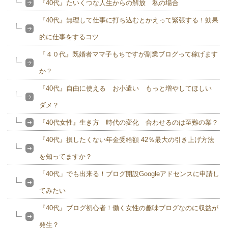
『40代』たいくつな人生からの解放 私の場合
『40代』無理して仕事に打ち込むとかえって緊張する！効果
的に仕事をするコツ
『４０代』既婚者ママ子もちですが副業ブログって稼げます
か？
『40代』自由に使える お小遣い もっと増やしてほしい
ダメ？
『40代女性』生き方 時代の変化 合わせるのは至難の業？
『40代』損したくない年金受給額 42％最大の引き上げ方法
を知ってますか？
「40代」でも出来る！ブログ開設Googleアドセンスに申請し
てみたい
『40代』ブログ初心者！働く女性の趣味ブログなのに収益が
発生？