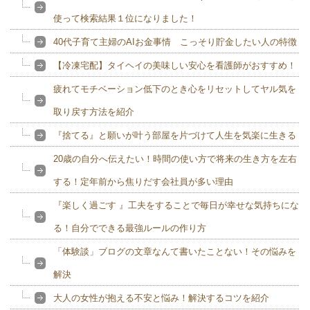
使って検索結果１位になりました！
40代子育て主婦のAIお金事情 こっそり貯金したい人の特徴
【冷凍宅配】タイヘイの美味しい安心を看護師がおすすめ！
疲れてモチベーション低下のとき心をリセットしてヤル気を
取り戻す方法を紹介
『捨てる』と願いが叶う部屋を片づけて人生を気楽に生きる
20歳の自分へ伝えたい！時間の使い方で将来の生き方を左右
する！定年前から焦りだす会社員が多い理由
『楽しく過ごす 』工夫をすることで毎日が幸せな気持ちにな
る！自分でできる最強ルールの作り方
「体験談」ブログの文章なんて書いたことない！その悩みを
解決
大人の女性が抱える不安と悩み！解決するコツを紹介