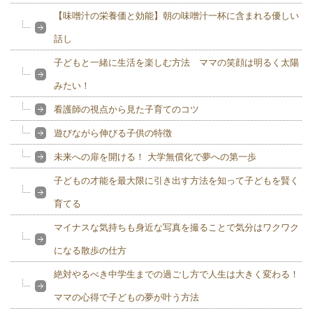
【味噌汁の栄養価と効能】朝の味噌汁一杯に含まれる優しい
話し
子どもと一緒に生活を楽しむ方法 ママの笑顔は明るく太陽
みたい！
看護師の視点から見た子育てのコツ
遊びながら伸びる子供の特徴
未来への扉を開ける！ 大学無償化で夢への第一歩
子どもの才能を最大限に引き出す方法を知って子どもを賢く
育てる
マイナスな気持ちも身近な写真を撮ることで気分はワクワク
になる散歩の仕方
絶対やるべき中学生までの過ごし方で人生は大きく変わる！
ママの心得で子どもの夢が叶う方法