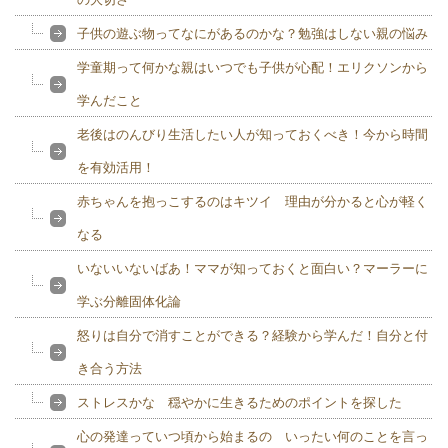
子供の遊ぶ物ってなにがあるのかな？勉強はしない親の悩み
学童期って何かな親はいつでも子供が心配！エリクソンから
学んだこと
老後はのんびり生活したい人が知っておくべき！今から時間
を有効活用！
赤ちゃんを抱っこするのはキツイ 理由が分かると心が軽く
なる
いないいないばあ！ママが知っておくと面白い？マーラーに
学ぶ分離固体化論
怒りは自分で消すことができる？経験から学んだ！自分と付
き合う方法
ストレスかな 穏やかに生きるためのポイントを探した
心の発達っていつ頃から始まるの いったい何のことを言っ