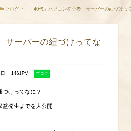
ブログ
「40代」パソコン初心者 サーバーの紐づけ
者 サーバーの紐づけってな
5日
1461PV
ブログ
紐づけってなに？
収益発生までを大公開