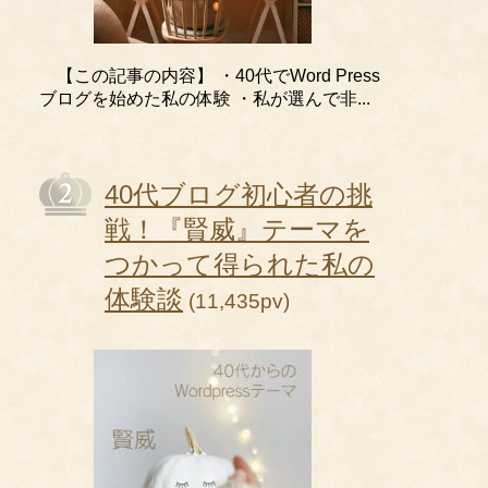
【この記事の内容】 ・40代でWord Press
ブログを始めた私の体験 ・私が選んで非...
40代ブログ初心者の挑
戦！『賢威』テーマを
つかって得られた私の
体験談
(11,435pv)