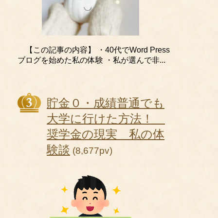
【この記事の内容】 ・40代でWord Press
ブログを始めた私の体験 ・私が選んで非...
貯金０・成績普通でも
大学に行けた方法！
奨学金の現実 私の体
験談
(8,677pv)