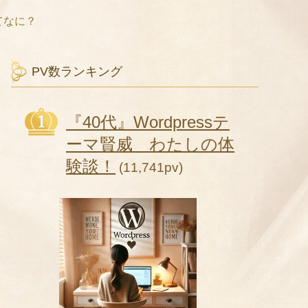
ってなに？
PV数ランキング
『40代』Wordpressテ
ーマ賢威 わたしの体
験談！
(11,741pv)