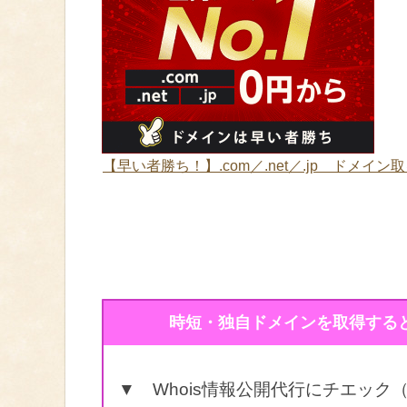
【早い者勝ち！】.com／.net／.jp ドメイン
時短・独自ドメインを取得すると
▼ Whois情報公開代行にチエック