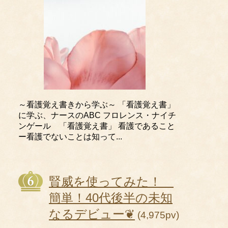
～看護覚え書きから学ぶ～ 「看護覚え書」
に学ぶ、ナースのABC フロレンス・ナイチ
ンゲール 「看護覚え書」 看護であること
ー看護でないことは知って...
賢威を使ってみた！
簡単！40代後半の未知
なるデビュー❦
(4,975pv)