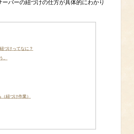
サーバーの紐づけの仕方が具体的にわかり
の紐づけってなに？
う。
る（紐づけ作業）