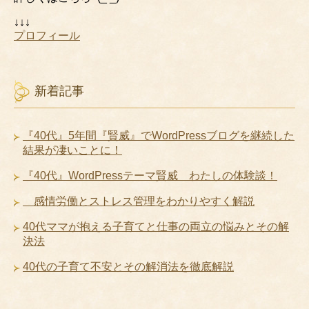
↓↓↓
プロフィール
新着記事
『40代』5年間『賢威』でWordPressブログを継続した
結果が凄いことに！
『40代』WordPressテーマ賢威 わたしの体験談！
感情労働とストレス管理をわかりやすく解説
40代ママが抱える子育てと仕事の両立の悩みとその解
決法
40代の子育て不安とその解消法を徹底解説