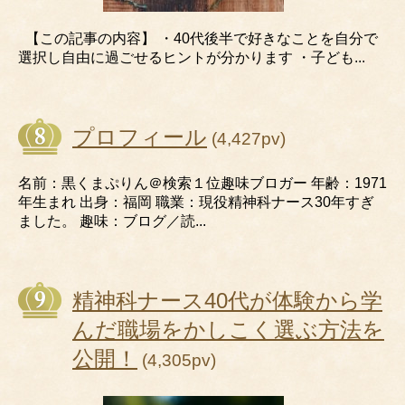
【この記事の内容】 ・40代後半で好きなことを自分で
選択し自由に過ごせるヒントが分かります ・子ども...
プロフィール
(4,427pv)
名前：黒くまぷりん＠検索１位趣味ブロガー 年齢：1971
年生まれ 出身：福岡 職業：現役精神科ナース30年すぎ
ました。 趣味：ブログ／読...
精神科ナース40代が体験から学
んだ職場をかしこく選ぶ方法を
公開！
(4,305pv)