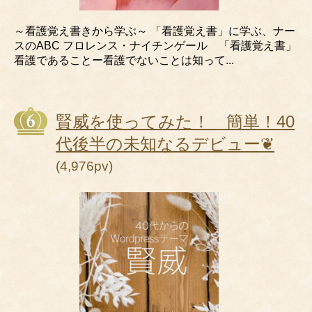
～看護覚え書きから学ぶ～ 「看護覚え書」に学ぶ、ナー
スのABC フロレンス・ナイチンゲール 「看護覚え書」
看護であることー看護でないことは知って...
賢威を使ってみた！ 簡単！40
代後半の未知なるデビュー❦
(4,976pv)