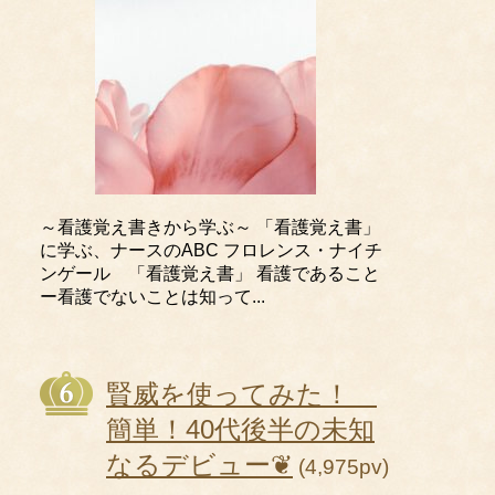
～看護覚え書きから学ぶ～ 「看護覚え書」
に学ぶ、ナースのABC フロレンス・ナイチ
ンゲール 「看護覚え書」 看護であること
ー看護でないことは知って...
賢威を使ってみた！
簡単！40代後半の未知
なるデビュー❦
(4,975pv)