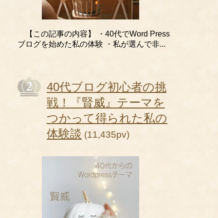
【この記事の内容】 ・40代でWord Press
ブログを始めた私の体験 ・私が選んで非...
40代ブログ初心者の挑
戦！『賢威』テーマを
つかって得られた私の
体験談
(11,435pv)