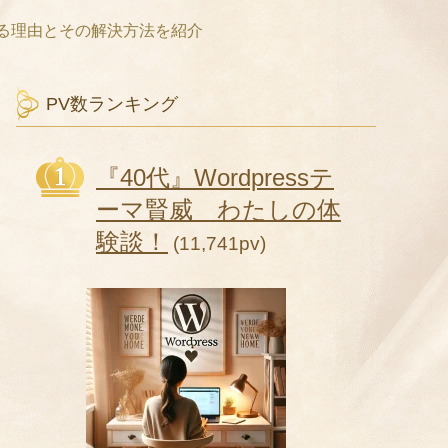
える理由とその解決方法を紹介
PV数ランキング
『40代』Wordpressテ
ーマ賢威 わたしの体
験談！
(11,741pv)