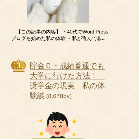
【この記事の内容】 ・40代でWord Press
ブログを始めた私の体験 ・私が選んで非...
貯金０・成績普通でも
大学に行けた方法！
奨学金の現実 私の体
験談
(8,678pv)