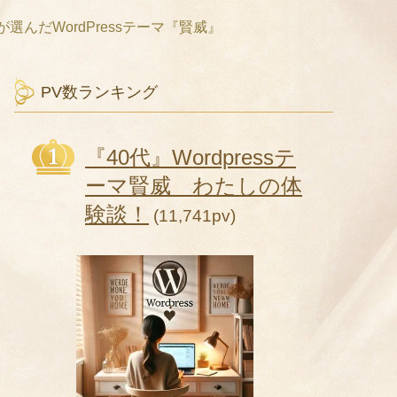
選んだWordPressテーマ『賢威』
PV数ランキング
『40代』Wordpressテ
ーマ賢威 わたしの体
験談！
(11,741pv)