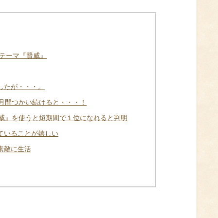
ssテーマ『賢威』
したが・・・。
1ヶ月間つかい続けると・・・！
『賢威』を使うと短期間で１位になれると判明
ていることが嬉しい
素敵に生活