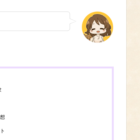
験
想
ト