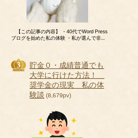
【この記事の内容】 ・40代でWord Press
ブログを始めた私の体験 ・私が選んで非...
貯金０・成績普通でも
大学に行けた方法！
奨学金の現実 私の体
験談
(8,679pv)