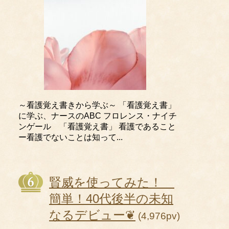
～看護覚え書きから学ぶ～ 「看護覚え書」
に学ぶ、ナースのABC フロレンス・ナイチ
ンゲール 「看護覚え書」 看護であること
ー看護でないことは知って...
賢威を使ってみた！
簡単！40代後半の未知
なるデビュー❦
(4,976pv)