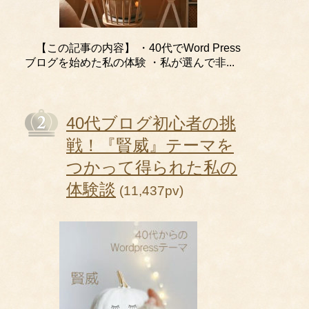
【この記事の内容】 ・40代でWord Press
ブログを始めた私の体験 ・私が選んで非...
40代ブログ初心者の挑
戦！『賢威』テーマを
つかって得られた私の
体験談
(11,437pv)