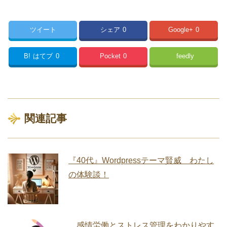
ツイート
シェア
0
Google+
0
B!
はてブ
0
Pocket
0
feedly
関連記事
『40代』Wordpressテーマ賢威 わたし
の体験談！
感情労働とストレス管理をわかりやす