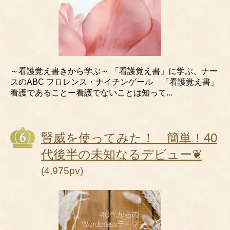
～看護覚え書きから学ぶ～ 「看護覚え書」に学ぶ、ナー
スのABC フロレンス・ナイチンゲール 「看護覚え書」
看護であることー看護でないことは知って...
賢威を使ってみた！ 簡単！40
代後半の未知なるデビュー❦
(4,975pv)