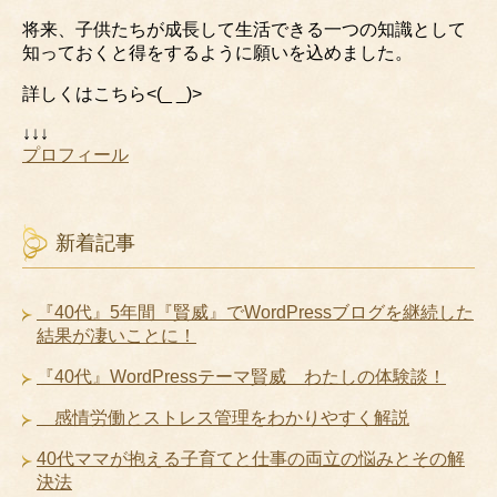
将来、子供たちが成長して生活できる一つの知識として
知っておくと得をするように願いを込めました。
詳しくはこちら<(_ _)>
↓↓↓
プロフィール
新着記事
『40代』5年間『賢威』でWordPressブログを継続した
結果が凄いことに！
『40代』WordPressテーマ賢威 わたしの体験談！
感情労働とストレス管理をわかりやすく解説
40代ママが抱える子育てと仕事の両立の悩みとその解
決法