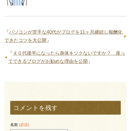
「
パソコンが苦手な40代がブログを11ヶ月継続し報酬化
できたコツを大公開
」
「
４０代後半になったら身体キツクないですか？ 座っ
てできるブログがお勧めな理由を公開
」
コメントを残す
名前
(必須)