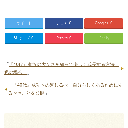
ツイート
シェア
0
Google+
0
B!
はてブ
0
Pocket
0
feedly
「
『40代』家族の大切さを知って楽しく成長する方法
私の場合
」
「
『40代』成功への道しるべ 自分らしくあるためにす
るべきことを公開
」