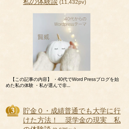
私の体験談
(11,432pv)
【この記事の内容】 ・40代でWord Pressブログを始
めた私の体験 ・私が選んで非...
貯金０・成績普通でも大学に行
けた方法！ 奨学金の現実 私