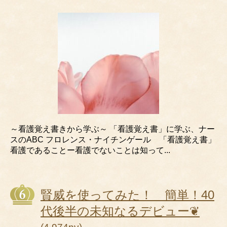
～看護覚え書きから学ぶ～ 「看護覚え書」に学ぶ、ナー
スのABC フロレンス・ナイチンゲール 「看護覚え書」
看護であることー看護でないことは知って...
賢威を使ってみた！ 簡単！40
代後半の未知なるデビュー❦