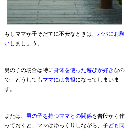
もしママが子そだてに不安なときは、
パパにお願
い
しましょう。
男の子の場合は特に
身体を使った遊びが好き
なの
で、どうしても
ママには負担
になってしまいま
す。
または、
男の子を持つママとの関係
を普段から作
っておくと、ママはゆっくりしながら、
子ども同