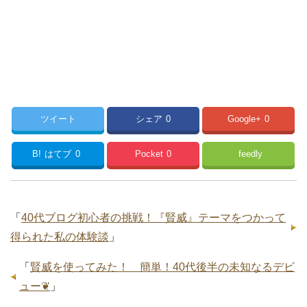
ツイート
シェア
0
Google+
0
B!
はてブ
0
Pocket
0
feedly
「
40代ブログ初心者の挑戦！『賢威』テーマをつかって
得られた私の体験談
」
「
賢威を使ってみた！ 簡単！40代後半の未知なるデビ
ュー❦
」